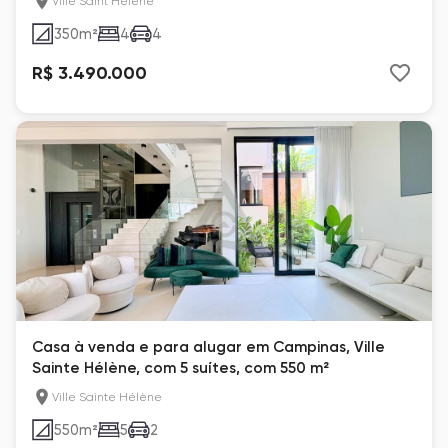
Ville Saint Hélène
350
m²
4
4
R$ 3.490.000
Casa à venda e para alugar em Campinas, Ville
Sainte Hélène, com 5 suítes, com 550 m²
Ville Sainte Hélène
550
m²
5
2