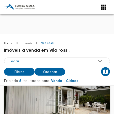
Vila rossi
Home
Imóveis
Imóveis
à venda
em
Vila rossi,
Filtros
Ordenar
Exibindo
6
resultados para:
Venda
-
Cidade