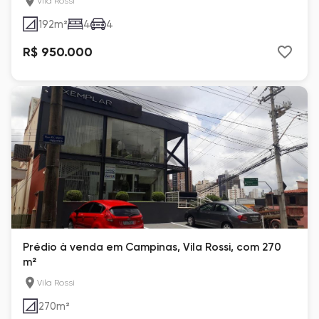
Vila Rossi
192
m²
4
4
R$ 950.000
Prédio à venda em Campinas, Vila Rossi, com 270
m²
Vila Rossi
270
m²