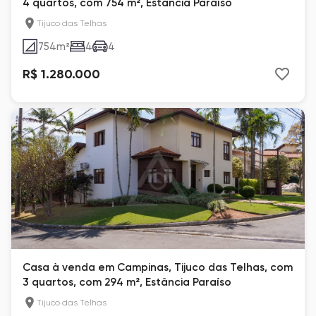
4 quartos, com 754 m², Estância Paraíso
Tijuco das Telhas
754
m²
4
4
R$ 1.280.000
Casa à venda em Campinas, Tijuco das Telhas, com
3 quartos, com 294 m², Estância Paraíso
Tijuco das Telhas