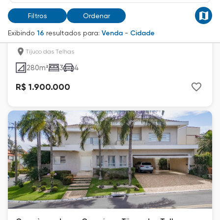
Filtros
Ordenar
Casa à venda em Campinas, Tijuco das Telhas, com
Exibindo
16
resultados para:
Venda
-
Cidade
3 quartos, com 280 m², Estância Paraíso
Tijuco das Telhas
280
m²
3
4
R$ 1.900.000