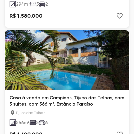
294
m²
3
2
R$ 1.580.000
Casa à venda em Campinas, Tijuco das Telhas, com
5 suítes, com 566 m², Estância Paraíso
Tijuco das Telhas
566
m²
5
6