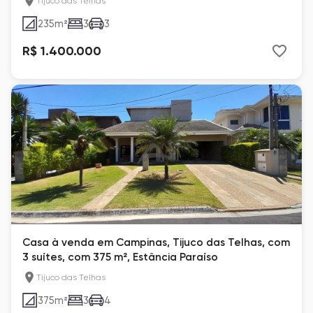
Tijuco das Telhas
235
m²
3
3
R$ 1.400.000
Casa à venda em Campinas, Tijuco das Telhas, com
3 suítes, com 375 m², Estância Paraíso
Tijuco das Telhas
375
m²
3
4