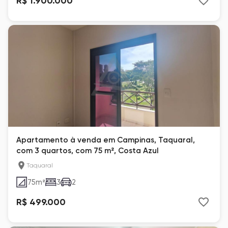
R$ 1.900.000
Apartamento à venda em Campinas, Taquaral,
com 3 quartos, com 75 m², Costa Azul
Taquaral
75
m²
3
2
R$ 499.000