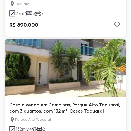
Taquaral
Taquaral
77
m²
3
2
R$ 890.000
Casa à venda em Campinas, Parque Alto Taquaral,
com 3 quartos, com 132 m², Casas Taquaral
Parque Alto Taquaral
132
m²
3
2