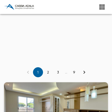
1
2
3
...
9