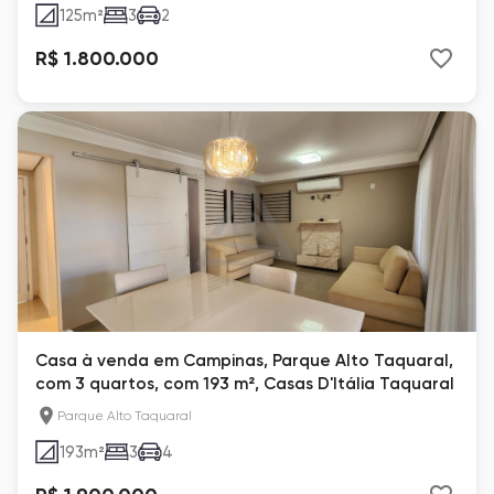
125
m²
3
2
R$ 1.800.000
Casa à venda em Campinas, Parque Alto Taquaral,
com 3 quartos, com 193 m², Casas D'Itália Taquaral
Parque Alto Taquaral
193
m²
3
4