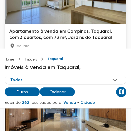
Apartamento à venda em Campinas, Taquaral,
com 3 quartos, com 73 m², Jardins do Taquaral
Taquaral
73
m²
3
2
Taquaral
Home
Imóveis
R$ 660.000
Imóveis
à venda
em
Taquaral,
Filtros
Ordenar
Exibindo
262
resultados para:
Venda
-
Cidade