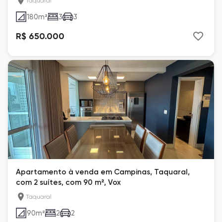
Taquaral
180
m²
3
3
R$ 650.000
Apartamento à venda em Campinas, Taquaral,
com 2 suítes, com 90 m², Vox
Taquaral
90
m²
2
2