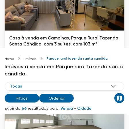
Casa à venda em Campinas, Parque Rural Fazenda
Santa Cândida, com 3 suítes, com 103 m²
Parque Rural Fazenda Santa Cândida
Parque rural fazenda santa candida
Home
Imóveis
103
m²
3
2
Imóveis
à venda
em
Parque rural fazenda santa
R$ 1.299.000
candida,
Filtros
Ordenar
Exibindo
66
resultados para:
Venda
-
Cidade