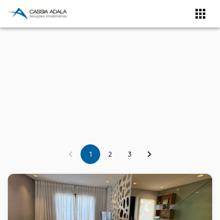
1
2
3