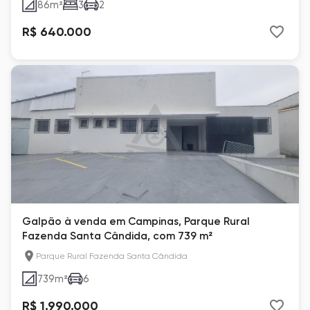
86
m²
3
2
R$ 640.000
Galpão à venda em Campinas, Parque Rural
Fazenda Santa Cândida, com 739 m²
Parque Rural Fazenda Santa Cândida
739
m²
6
R$ 1.990.000