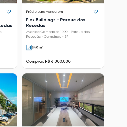
Prédio
para venda em
Flex Buildings - Parque dos
sedás
Resedás
s
Avenida Cambacica 1200 - Parque dos
Resedás - Campinas - SP
840 m²
Comprar: R$ 6.000.000