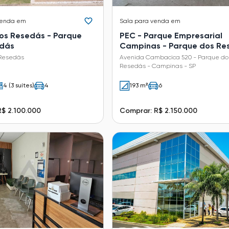
venda em
Sala
para venda em
os Resedás - Parque
PEC - Parque Empresarial
edás
Campinas - Parque dos Re
 Resedás
Avenida Cambacica 520 - Parque do
Resedás - Campinas - SP
4 (3 suítes)
4
193 m²
6
$ 2.100.000
Comprar: R$ 2.150.000