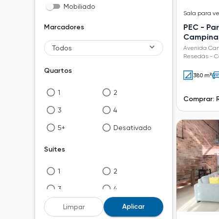
Mobiliado
Sala
para v
PEC - Pa
Marcadores
Campinas
Todos
Avenida Cam
Resedás - C
Quartos
380 m²
1
2
Comprar: 
3
4
5+
Desativado
Suítes
1
2
3
4
5+
Desativado
Aplicar
Limpar