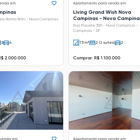
venda em
Apartamento
para venda em
mpinas
Living Grand Wish Nova
Campinas - Nova Campina
aia Rocha Brito - Nova Campinas
Rua Piquete 300 - Nova Campinas -
Campinas - SP
3
4
73 m²
2 (2 suítes)
2
R$ 2.000.000
Comprar: R$ 1.100.000
 venda em
Apartamento
para venda em