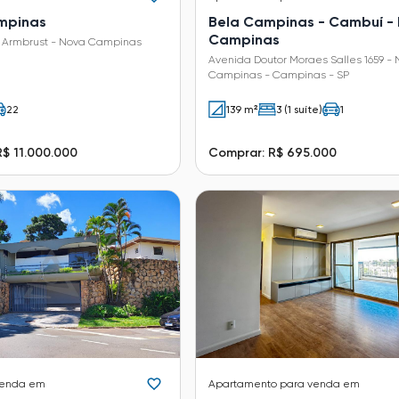
mpinas
Bela Campinas - Cambuí -
Campinas
 Armbrust - Nova Campinas
Avenida Doutor Moraes Salles 1659 -
Campinas - Campinas - SP
22
139 m²
3 (1 suíte)
1
$ 11.000.000
Comprar: R$ 695.000
venda em
Apartamento
para venda em