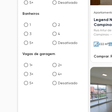
5+
Desativado
Apartament
Banheiros
Legend N
Campina
1
2
Rua Artur de
3
4
Campinas - 
5+
Desativado
222 m²
Vagas de garagem
Comprar: 
1+
2+
3+
4+
5+
Desativado