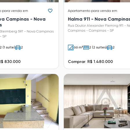
o
para venda em
Apartamento
para venda em
ova Campinas - Nova
Halma 911 - Nova Campina
s
Rua Doutor Alexander Fleming 911 - 
Campinas - Campinas - SP
Steimberg 597 - Nova Campinas
- SP
2 (1 suíte)
2
66 m²
2 (2 suítes)
2
R$ 830.000
Comprar: R$ 1.480.000