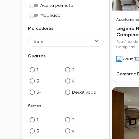
Aceita permuta
Mobiliado
Apartament
Legend N
Marcadores
Campina
Todos
Rua Artur de
Campinas - 
Quartos
220 m²
1
2
Comprar: 
3
4
5+
Desativado
Suítes
1
2
3
4