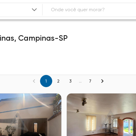
inas,
Campinas-SP
1
2
3
...
7