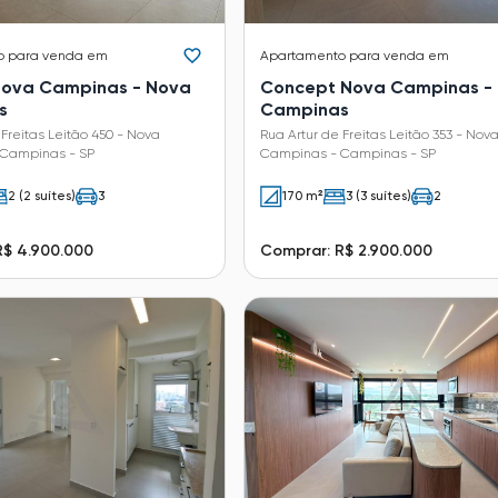
o
para venda em
Apartamento
para venda em
ova Campinas - Nova
Concept Nova Campinas -
s
Campinas
 Freitas Leitão 450 - Nova
Rua Artur de Freitas Leitão 353 - Nov
Campinas - SP
Campinas - Campinas - SP
2 (2 suítes)
3
170 m²
3 (3 suítes)
2
R$ 4.900.000
Comprar: R$ 2.900.000