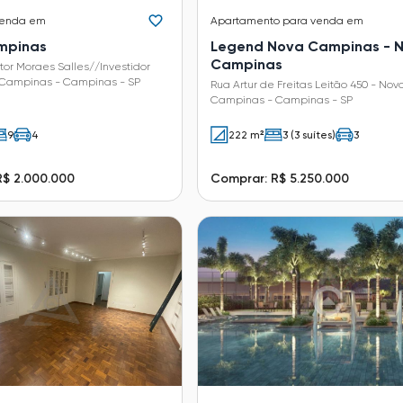
venda em
Apartamento
para venda em
mpinas
Legend Nova Campinas - 
Campinas
or Moraes Salles//Investidor
 Campinas - Campinas - SP
Rua Artur de Freitas Leitão 450 - Nov
Campinas - Campinas - SP
9
4
222 m²
3 (3 suítes)
3
R$ 2.000.000
Comprar: R$ 5.250.000