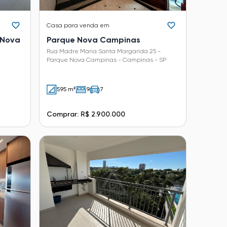
Casa
para venda em
 Nova
Parque Nova Campinas
Rua Madre Maria Santa Margarida 25 -
Parque Nova Campinas - Campinas - SP
a
595 m²
9
7
Comprar: R$ 2.900.000