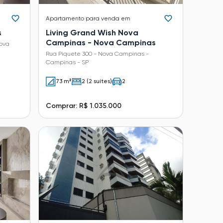
Apartamento
para venda em
s
Living Grand Wish Nova
Campinas - Nova Campinas
Nova
Rua Piquete 300 - Nova Campinas -
Campinas - SP
73 m²
2 (2 suítes)
2
Comprar: R$ 1.035.000