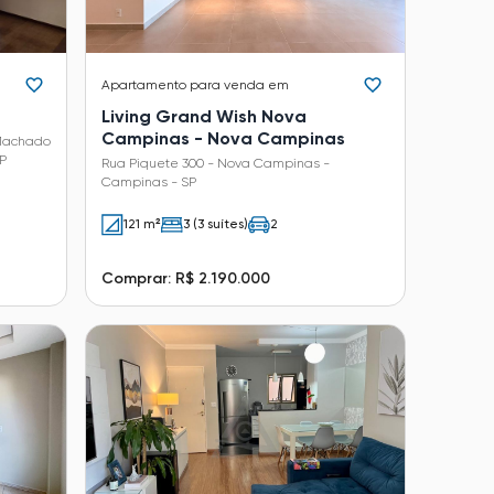
Apartamento
para venda em
Living Grand Wish Nova
Campinas - Nova Campinas
 Machado
P
Rua Piquete 300 - Nova Campinas -
Campinas - SP
121 m²
3 (3 suítes)
2
Comprar: R$ 2.190.000