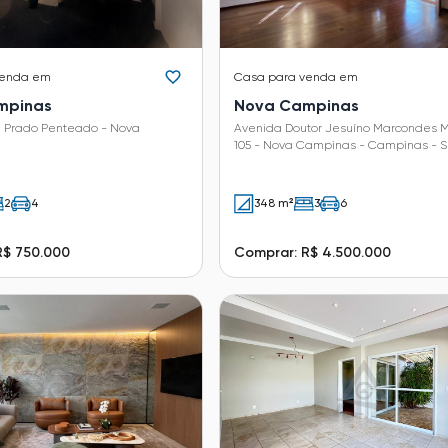
venda em
Casa
para venda em
mpinas
Nova Campinas
a Prado Penteado - Nova
Avenida Doutor Jesuíno Marcondes
105 - Nova Campinas - Campinas - S
2
4
348 m²
3
6
R$ 750.000
Comprar: R$ 4.500.000