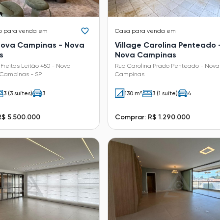
o
para venda em
Casa
para venda em
ova Campinas - Nova
Village Carolina Penteado 
s
Nova Campinas
 Freitas Leitão 450 - Nova
Rua Carolina Prado Penteado - Nova
Campinas - SP
Campinas
3 (3 suítes)
3
130 m²
3 (1 suíte)
4
R$ 5.500.000
Comprar: R$ 1.290.000