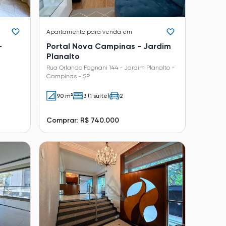
Apartamento
para venda em
-
Portal Nova Campinas - Jardim
Planalto
Rua Orlando Fagnani 144 - Jardim Planalto -
Campinas - SP
90 m²
3 (1 suíte)
2
Comprar: R$ 740.000