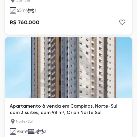
Cambuí
65
m²
1
R$ 760.000
Apartamento à venda em Campinas, Norte-Sul,
com 3 suítes, com 98 m², Orion Norte Sul
Norte-Sul
98
m²
3
2