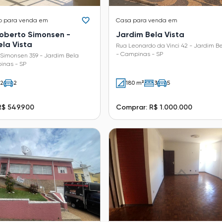
o
para venda em
Casa
para venda em
Roberto Simonsen -
Jardim Bela Vista
ela Vista
Rua Leonardo da Vinci 42 - Jardim Be
- Campinas - SP
 Simonsen 359 - Jardim Bela
inas - SP
2
2
180 m²
3
5
R$ 549.900
Comprar: R$ 1.000.000