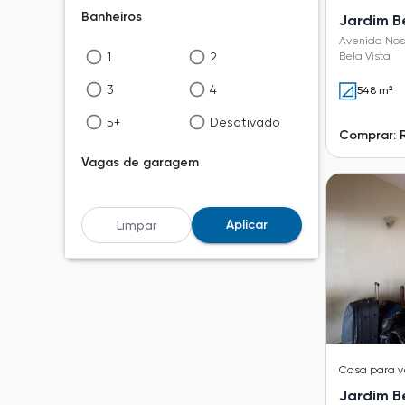
Banheiros
Jardim B
Avenida Nos
1
2
Bela Vista
3
4
548 m²
5+
Desativado
Comprar: R
Vagas de garagem
1+
2+
Aplicar
Limpar
3+
4+
5+
Desativado
Casa
para 
Jardim B