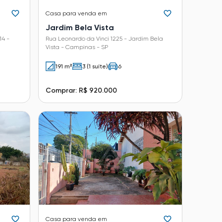
Casa
para venda em
Jardim Bela Vista
14 -
Rua Leonardo da Vinci 1225 - Jardim Bela
Vista - Campinas - SP
191 m²
3 (1 suíte)
6
Comprar: R$ 920.000
Casa
para venda em