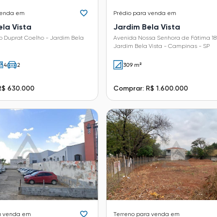
venda em
Prédio
para venda em
ela Vista
Jardim Bela Vista
o Duprat Coelho - Jardim Bela
Avenida Nossa Senhora de Fátima 18
Jardim Bela Vista - Campinas - SP
4
2
309 m²
R$ 630.000
Comprar: R$ 1.600.000
a venda em
Terreno
para venda em