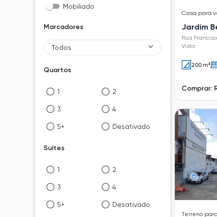
Mobiliado
Casa
para 
Jardim B
Marcadores
Rua Francisc
Vista
Todos
200 m²
Quartos
Comprar: 
1
2
3
4
5+
Desativado
Suítes
1
2
3
4
5+
Desativado
Terreno
par