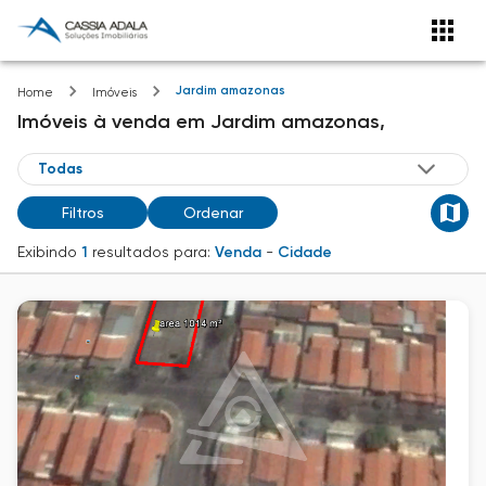
Jardim amazonas
Home
Imóveis
Imóveis
à venda
em
Jardim amazonas,
Filtros
Ordenar
Exibindo
1
resultados para:
Venda
-
Cidade