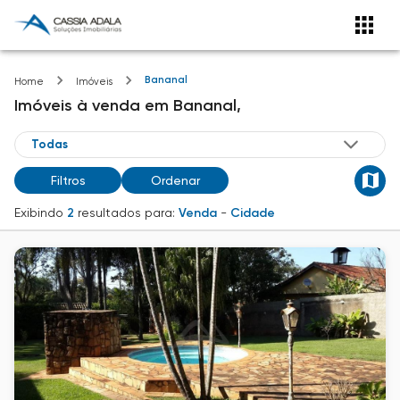
Bananal
Home
Imóveis
Imóveis
à venda
em
Bananal,
Filtros
Ordenar
Exibindo
2
resultados para:
Venda
-
Cidade