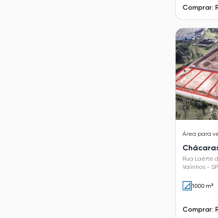
Comprar: 
Área
para v
Chácaras
Rua Laérte d
Valinhos - SP
1000 m²
Comprar: 