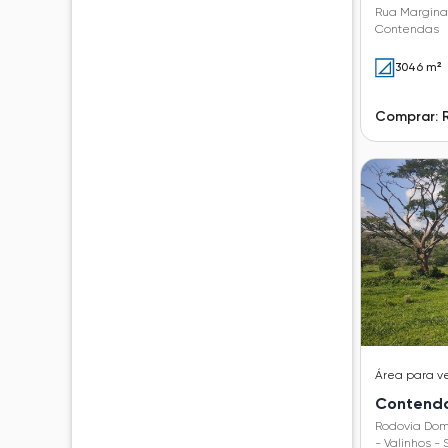
Rua Marginal
Contendas
3046 m²
Comprar: 
Área
para v
Contend
Rodovia Dom
- Valinhos - 