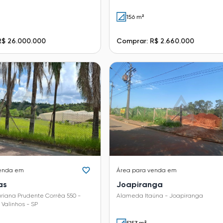
156 m²
R$ 26.000.000
Comprar: R$ 2.660.000
enda em
Área
para venda em
as
Joapiranga
iana Prudente Corrêa 550 -
Alameda Itaúna - Joapiranga
Valinhos - SP