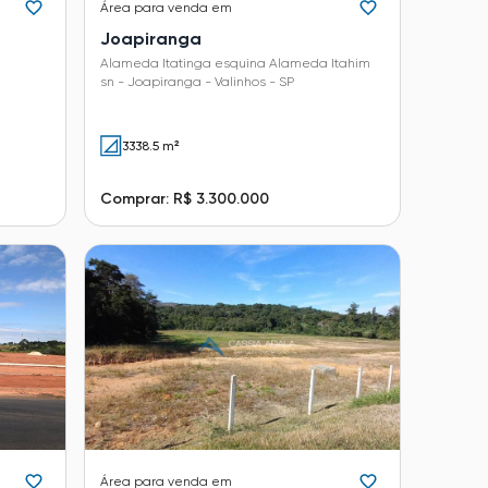
Área
para venda em
Joapiranga
Alameda Itatinga esquina Alameda Itahim
sn - Joapiranga - Valinhos - SP
3338.5 m²
Comprar: R$ 3.300.000
Área
para venda em