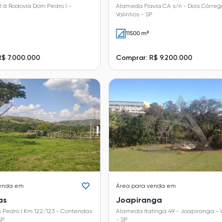
 à Rodovia Dom Pedro I -
Alameda Flavia CA s/n - Dois Córreg
Valinhos - SP
11500 m²
R$ 7.000.000
Comprar: R$ 9.200.000
enda em
Área
para venda em
as
Joapiranga
 Pedro I Km 122/123 - Contendas
Alameda Itatinga 49 - Joapiranga - 
SP
- SP