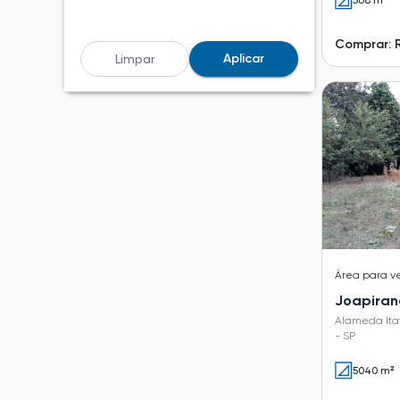
568 m²
Comprar: 
Aplicar
Limpar
Área
para v
Joapira
Alameda Itat
- SP
5040 m²