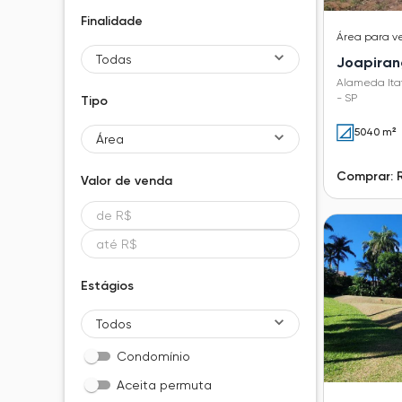
Finalidade
Área
para v
Todas
Joapira
Alameda Itat
- SP
Tipo
5040 m²
Área
Comprar: R
Valor de
venda
Estágios
Todos
Condomínio
Aceita permuta