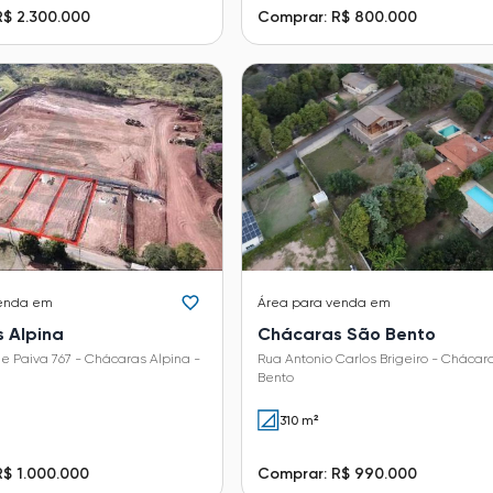
R$ 2.300.000
Comprar: R$ 800.000
enda em
Área
para venda em
 Alpina
Chácaras São Bento
e Paiva 767 - Chácaras Alpina -
Rua Antonio Carlos Brigeiro - Chácar
Bento
310 m²
R$ 1.000.000
Comprar: R$ 990.000