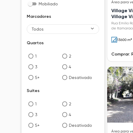
Área
para v
Mobiliado
Village 
Village 
Marcadores
Rua Emilio R
de Itamaracá
Todos
13600 m²
Quartos
Comprar: 
1
2
3
4
5+
Desativado
Suítes
1
2
3
4
5+
Desativado
Área
para v