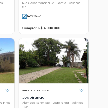
os -
Rua Carlos Manarini 52 - Centro - Valinhos -
SP
1499.58 m²
Comprar: R$ 4.000.000
Área
para venda em
Joapiranga
Valinhos
Alameda Itahim 556 - Joapiranga - Valinhos
- SP