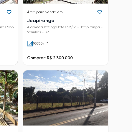
Área
para venda em
Joapiranga
aras São
Alameda Itatinga lotes 52/53 - Joapiranga -
Valinhos - SP
10080 m²
Comprar: R$ 2.300.000