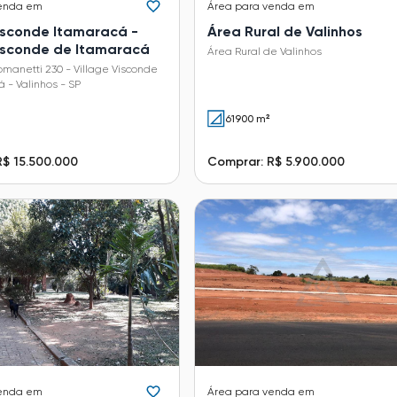
enda em
Área
para venda em
Visconde Itamaracá -
Área Rural de Valinhos
Visconde de Itamaracá
Área Rural de Valinhos
omanetti 230 - Village Visconde
 - Valinhos - SP
61900 m²
R$ 15.500.000
Comprar: R$ 5.900.000
enda em
Área
para venda em