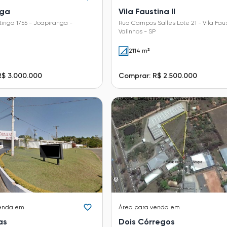
nga
Vila Faustina II
inga 1755 - Joapiranga -
Rua Campos Salles Lote 21 - Vila Faust
Valinhos - SP
2114 m²
R$ 3.000.000
Comprar: R$ 2.500.000
enda em
Área
para venda em
as
Dois Córregos