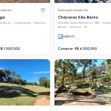
enda em
Área
para venda em
nga
Chácaras São Bento
inga sn - Joapiranga - Valinhos
Estrada Duílio Beltramini 7385 - Chác
Bento - Valinhos - SP
6000 m²
$ 1.500.000
Comprar: R$ 6.000.000