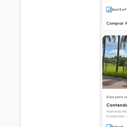
86413 m²
Comprar: 
Área
para v
Contend
Alameda Mar
Contendas - 