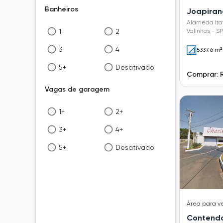
Banheiros
Joapira
Alameda Itat
1
2
Valinhos - SP
3
4
5337.6 m²
5+
Desativado
Comprar: 
Vagas de garagem
1+
2+
3+
4+
5+
Desativado
Área
para v
Contend