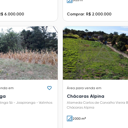
5153 m²
R$ 6.000.000
Comprar: R$ 2.000.000
enda em
Área
para venda em
nga
Chácaras Alpina
inga 56 - Joapiranga - Valinhos
Alameda Carlos de Carvalho Vieira B
Chácaras Alpina
2000 m²