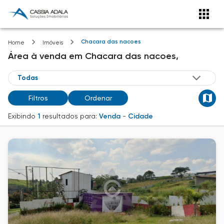
Chacara das nacoes
Home
Imóveis
Área
à venda
em
Chacara das nacoes,
Filtros
Ordenar
Exibindo
1
resultados para:
Venda
-
Cidade