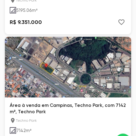
Techno Park
5195.06
m²
R$ 9.351.000
Área à venda em Campinas, Techno Park, com 7142
m², Techno Park
Techno Park
7142
m²