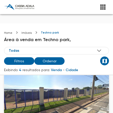
Techno park
Home
Imóveis
Área
à venda
em
Techno park,
Filtros
Ordenar
Exibindo
4
resultados para:
Venda
-
Cidade