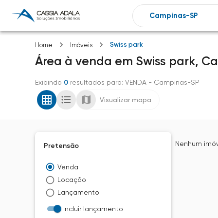
Swiss park
Home
Imóveis
Área
à venda
em
Swiss park,
Ca
Exibindo
0
resultados para
: VENDA
- Campinas-SP
Visualizar mapa
Nenhum imóve
Pretensão
Venda
Locação
Lançamento
Incluir lançamento