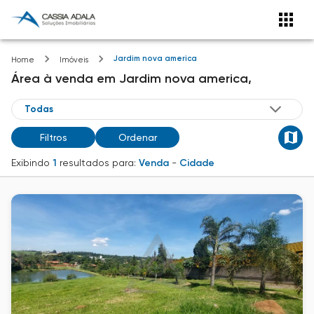
Jardim nova america
Home
Imóveis
Área
à venda
em
Jardim nova america,
Filtros
Ordenar
Exibindo
1
resultados para:
Venda
-
Cidade