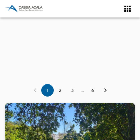
1
2
3
...
6