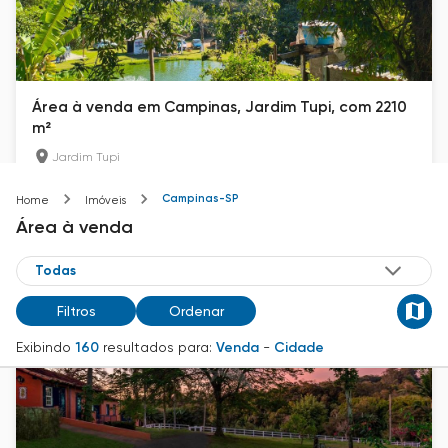
Área à venda em Campinas, Jardim Tupi, com 2210
m²
Jardim Tupi
2210
m²
Campinas-SP
Home
Imóveis
Área
à venda
R$ 1.700.000
Filtros
Ordenar
Exibindo
160
resultados para:
Venda
-
Cidade