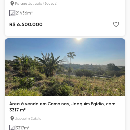
Parque Jatibaia (Sousas)
21436
m²
R$ 6.500.000
Área à venda em Campinas, Joaquim Egídio, com
3317 m²
Joaquim Egídio
3317
m²