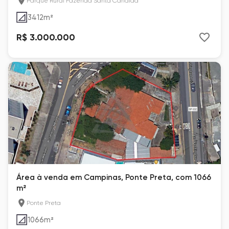
Parque Rural Fazenda Santa Cândida
3412
m²
R$ 3.000.000
Área à venda em Campinas, Ponte Preta, com 1066
m²
Ponte Preta
1066
m²