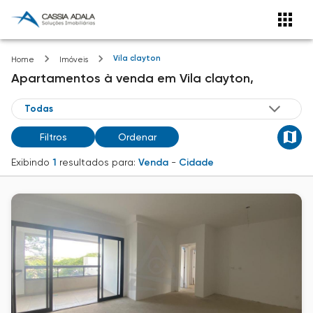
Vila clayton
Home
Imóveis
Apartamentos
à venda
em
Vila clayton,
Filtros
Ordenar
Exibindo
1
resultados para:
Venda
-
Cidade