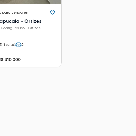
o
para venda em
Sapucaia - Ortizes
Rodrigues 166 - Ortizes -
3 (1 suíte)
2
R$ 310.000