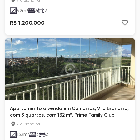
Vila Brandina
92
m²
3
2
R$ 1.200.000
Apartamento à venda em Campinas, Vila Brandina,
com 3 quartos, com 132 m², Prime Family Club
Vila Brandina
132
m²
3
2