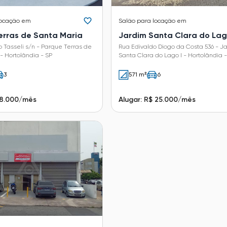
locação em
Salão
para locação em
erras de Santa Maria
Jardim Santa Clara do Lag
 Tasseli s/n - Parque Terras de
Rua Edivaldo Diogo da Costa 536 - J
- Hortolândia - SP
Santa Clara do Lago I - Hortolândia -
3
571 m²
6
 8.000/mês
Alugar: R$ 25.000/mês